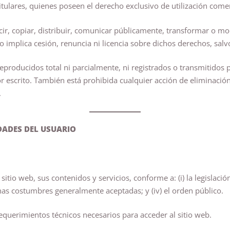
tulares, quienes poseen el derecho exclusivo de utilización comer
r, copiar, distribuir, comunicar públicamente, transformar o mod
no implica cesión, renuncia ni licencia sobre dichos derechos, salv
reproducidos total ni parcialmente, ni registrados o transmitidos
r escrito. También está prohibida cualquier acción de eliminación
.
DADES DEL USUARIO
itio web, sus contenidos y servicios, conforme a: (i) la legislación
uenas costumbres generalmente aceptadas; y (iv) el orden público.
equerimientos técnicos necesarios para acceder al sitio web.